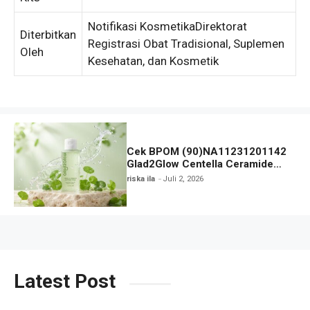
Notifikasi KosmetikaDirektorat
Diterbitkan
Registrasi Obat Tradisional, Suplemen
Oleh
Kesehatan, dan Kosmetik
Cek BPOM (90)NA11231201142
Glad2Glow Centella Ceramide
Soothing Toner
riska ila
Juli 2, 2026
Latest Post