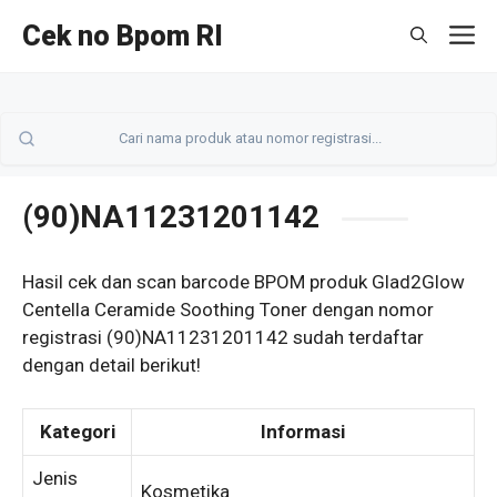
Langsung
Cek no Bpom RI
M
ke
isi
(90)NA11231201142
Hasil cek dan scan barcode BPOM produk Glad2Glow
Centella Ceramide Soothing Toner dengan nomor
registrasi (90)NA11231201142 sudah terdaftar
dengan detail berikut!
Kategori
Informasi
Jenis
Kosmetika