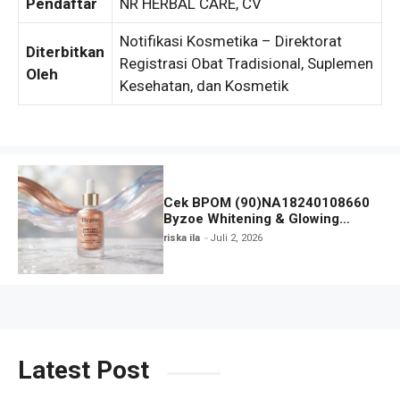
Pendaftar
NR HERBAL CARE, CV
Notifikasi Kosmetika – Direktorat
Diterbitkan
Registrasi Obat Tradisional, Suplemen
Oleh
Kesehatan, dan Kosmetik
Cek BPOM (90)NA18240108660
Byzoe Whitening & Glowing
Booster with Cooper Peptide and
riska ila
Juli 2, 2026
DNA Salmon
Latest Post