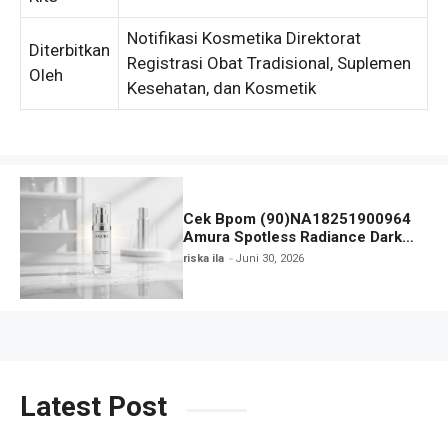
Notifikasi Kosmetika Direktorat
Diterbitkan
Registrasi Obat Tradisional, Suplemen
Oleh
Kesehatan, dan Kosmetik
Cek Bpom (90)NA18251900964
Amura Spotless Radiance Dark
Spot Treatment
riska ila
Juni 30, 2026
Latest Post