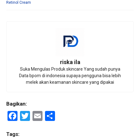
Retinol Cream
riska ila
Suka Mengulas Produk skincare Yang sudah punya
Data bpom di indonesia supaya pengguna bisa lebih
melek akan keamanan skincare yang dipakai
Bagikan:
F
T
E
S
a
wi
m
h
ce
tt
ail
ar
Tags: