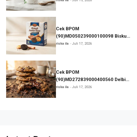
riska ila
Juli 19, 2026
Cek BPOM
(90)MD050239000100098 Biskuit
Aneka Rasa GTB
riska ila
Juli 17, 2026
Cek BPOM
(90)MD272839000400560 Delbis
Kukis Rasa Cokelat dan Kopi
riska ila
Juli 17, 2026
Butiran Cokelat