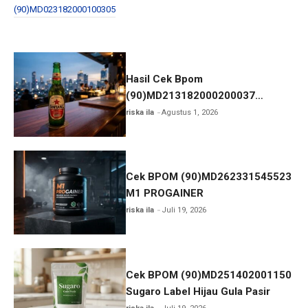
b
er
e
(90)MD023182000100305
o
o
k
Hasil Cek Bpom
(90)MD213182000200037
Bintang Bir dan Status
riska ila
Agustus 1, 2026
Cek BPOM (90)MD262331545523
M1 PROGAINER
riska ila
Juli 19, 2026
Cek BPOM (90)MD251402001150
Sugaro Label Hijau Gula Pasir