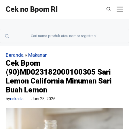
Langsung
Cek no Bpom RI
M
ke
isi
Beranda
»
Makanan
Cek Bpom
(90)MD023182000100305 Sari
Lemon California Minuman Sari
Buah Lemon
by
riska ila
Juni 28, 2026