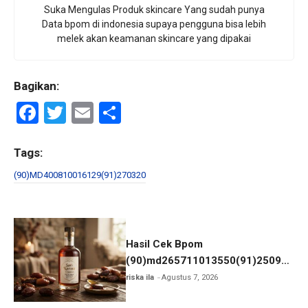
Suka Mengulas Produk skincare Yang sudah punya
Data bpom di indonesia supaya pengguna bisa lebih
melek akan keamanan skincare yang dipakai
Bagikan:
F
T
E
S
a
wi
m
h
ce
tt
ail
ar
Tags:
b
er
e
(90)MD400810016129(91)270320
o
o
k
Hasil Cek Bpom
(90)md265711013550(91)250923
Sari Kurma
riska ila
Agustus 7, 2026