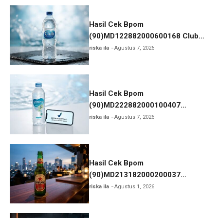
Hasil Cek Bpom
(90)MD122882000600168 Club
Air Minum Dalam Kemasan
riska ila
Agustus 7, 2026
Hasil Cek Bpom
(90)MD222882000100407
Pristine Air Minum pH Tinggi
riska ila
Agustus 7, 2026
Hasil Cek Bpom
(90)MD213182000200037
Bintang Bir dan Status
riska ila
Agustus 1, 2026