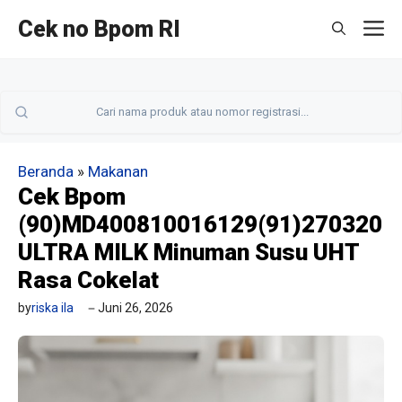
Langsung
Cek no Bpom RI
M
ke
isi
Beranda
»
Makanan
Cek Bpom
(90)MD400810016129(91)270320
ULTRA MILK Minuman Susu UHT
Rasa Cokelat
by
riska ila
Juni 26, 2026