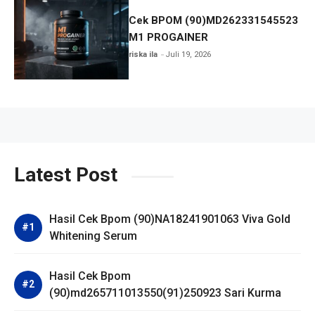
Cek BPOM (90)MD262331545523
M1 PROGAINER
riska ila
Juli 19, 2026
Latest Post
Hasil Cek Bpom (90)NA18241901063 Viva Gold
Whitening Serum
Hasil Cek Bpom
(90)md265711013550(91)250923 Sari Kurma