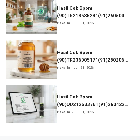
Hasil Cek Bpom
(90)TR213636281(91)260504
Vitagerd dan Status Izin
riska ila
Juli 31, 2026
Hasil Cek Bpom
(90)TR236005171(91)280206
SOHONEY JR dan Detail Produk
riska ila
Juli 31, 2026
Hasil Cek Bpom
(90)QD212633761(91)260422
Freshcare Strong dan Status Izin
riska ila
Juli 31, 2026