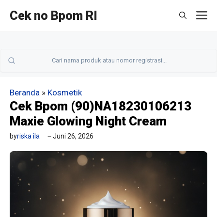
Langsung
Cek no Bpom RI
M
ke
isi
Beranda
»
Kosmetik
Cek Bpom (90)NA18230106213
Maxie Glowing Night Cream
by
riska ila
Juni 26, 2026