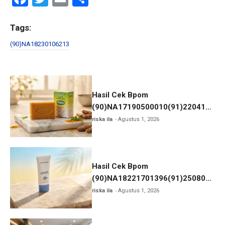
a
wi
m
h
ce
tt
ail
ar
Tags:
b
er
e
(90)NA18230106213
o
o
k
Hasil Cek Bpom
(90)NA17190500010(91)220414
Pyary Turmeric Soap
riska ila
Agustus 1, 2026
Hasil Cek Bpom
(90)NA18221701396(91)250806
Skin Barrier Sunscreen Gel SPF
riska ila
Agustus 1, 2026
50+ PA++++ Dear Me Beauty