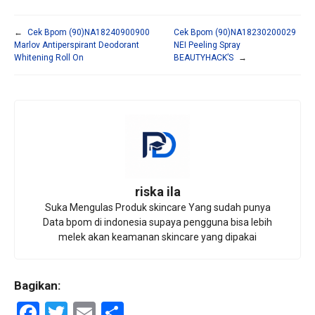
←
Cek Bpom (90)NA18240900900
Cek Bpom (90)NA18230200029
Marlov Antiperspirant Deodorant
NEI Peeling Spray
Whitening Roll On
BEAUTYHACK’S
→
riska ila
Suka Mengulas Produk skincare Yang sudah punya
Data bpom di indonesia supaya pengguna bisa lebih
melek akan keamanan skincare yang dipakai
Bagikan:
F
T
E
S