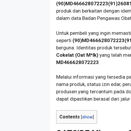
(90)MD466628072223(91)2608
produk dan berkaitan dengan iden
dalam data Badan Pengawas Oba
Untuk pembeli yang ingin memasti
seperti
(90)MD466628072223(9
berguna. Identitas produk terseb
Cokelat (Oat M*lk)
yang telah me
MD466628072223
.
Melalui informasi yang tersedia p
nama produk, status izin edar, pe
produsen yang tercantum pada do
dapat dipastikan berasal dari jalur
Contents
[
show
]