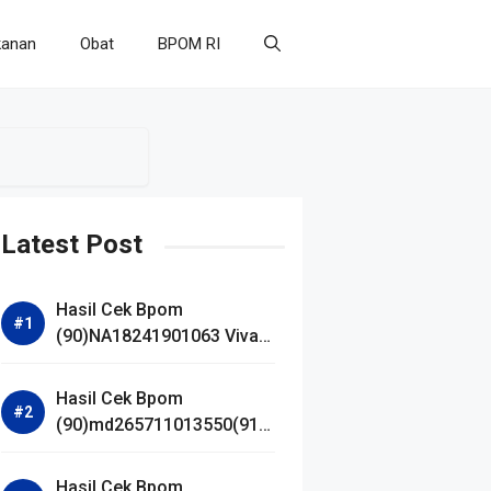
anan
Obat
BPOM RI
Latest Post
Hasil Cek Bpom
(90)NA18241901063 Viva
Gold Whitening Serum
Hasil Cek Bpom
(90)md265711013550(91)2
50923 Sari Kurma
Hasil Cek Bpom