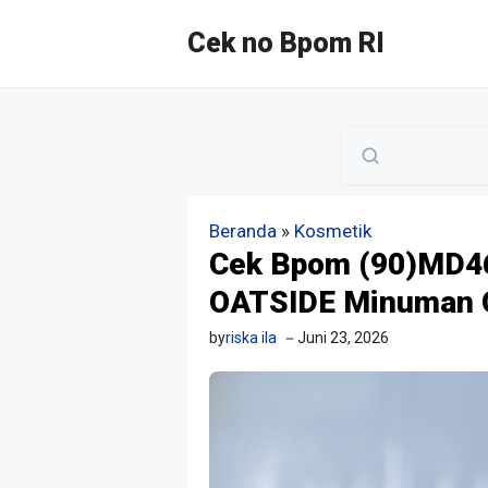
Langsung
Cek no Bpom RI
ke
isi
Beranda
»
Kosmetik
Cek Bpom (90)MD4
OATSIDE Minuman O
by
riska ila
Juni 23, 2026