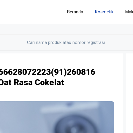
Beranda
Kosmetik
Mak
66628072223(91)260816
at Rasa Cokelat