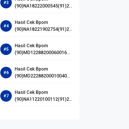
(90)NA18222000545(91)25
1027 The Originote Hyalu-
C Serum
Hasil Cek Bpom
(90)NA18221902754(91)25
0909 Glow FX Glow Bomb
Serum
Hasil Cek Bpom
(90)MD122882000600168
Club Air Minum Dalam
Kemasan
Hasil Cek Bpom
(90)MD222882000100407
Pristine Air Minum pH
Tinggi
Hasil Cek Bpom
(90)NA11220100112(91)25
0512 The Originote
Hyalucera Moisturizer