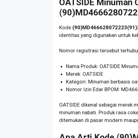
OATSIDE Minuman O
(90)MD4666280722
Kode
(90)MD466628072223(91)
identitas yang digunakan untuk ke
Nomor registrasi tersebut terhub
Nama Produk: OATSIDE Minuman
Merek: OATSIDE
Kategori: Minuman berbasis oa
Nomor Izin Edar BPOM: MD4
OATSIDE dikenal sebagai merek m
minuman nabati. Produk rasa coke
ditemukan di pasar modern maupun
Apa Arti Kode (90