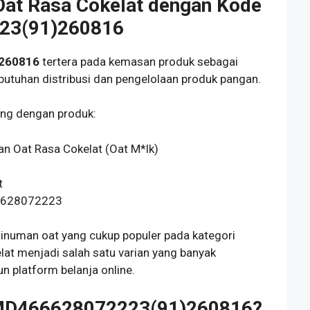
at Rasa Cokelat dengan Kode
23(91)260816
260816
tertera pada kemasan produk sebagai
butuhan distribusi dan pengelolaan produk pangan.
ung dengan produk:
 Oat Rasa Cokelat (Oat M*lk)
t
66628072223
inuman oat yang cukup populer pada kategori
lat menjadi salah satu varian yang banyak
 platform belanja online.
)MD466628072223(91)260816?